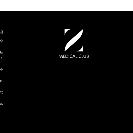
המ
אס
קו
מת
אס
עו
כי
אס