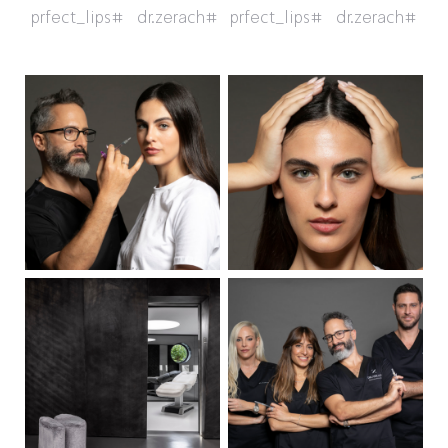
#prfect_lips
#dr.zerach
#prfect_lips
#dr.zerach