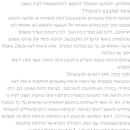
מסתיים, יתבקש המטופל להישאר להתאוששות לעוד כשעה.
כיצד מתבצע הטיפול?
הניתוח הרמת עפעפיים מתבצע בהרדמה מקומית או מלאה. הרופא
מבצע חתך קטן בחלקו הפנימי של העפעף התחתון (או מתחת לקו
הריסים), דרכו הוא מפריד בין העור, לבין רקמות השריר והשומן
שמתחתיו. כאשר ההפרדה מתבצעת, הרופא מסיר את עודפי השומן
והעור המיותרים, כך גם הצלקת נסתרת, אינה נראית לעין ובשלב מאוחר
יותר אף נעלמת.
בסיום הניתוח יבוצעו תפרים עדינים באזור החתך, אשר יוסרו לאחר
כשבוע.
תוך כמה זמן רואים תוצאות?
התוצאות הסופיות של ניתוח הרמת עפעפיים תחתונות נראות לעין
במיידי. במידה ויש תופעות לוואי כגון: בצקות קלות ושטפי דם, ניתן
יהיה לראות את התוצאה הסופית כחודש לאחר הניתוח. חשוב לציין כי
פרק זמן זה עשוי להשתנות בהתאם למאפיינים האישיים של כל מטופל.
בחודש הראשון לאחר הניתוח, הנפיחות ושטפי הדם מתחילים להשתפר
בהדרגה. לאחר כשלושה חודשים, רוב הנפיחות נעלמת והמראה משתפר
באופן משמעותי. עם זאת, התהליך המלא של החלמת הרקמות
והתייצבות התוצאות נמשך כ-3 חודשים נוספים בממוצע.