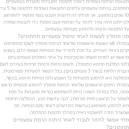
תוצאות הניתוח נשמרות לאורך תקופת זמן בלתי מוגבלת בעפעפיים
תחתונים. בניתוח עפעפיים עליונים התוצאות נשמרות לתקופה של 5 עד
10 שנים בממוצע, אך תהליך ההזדקנות הטבעי בגוף ממשיך להתרחש.
לכן ייתכן ויהיה צורך לחזור על הניתוח פעם נוספת כדי להבטיח שמירה
על התוצאה הרצויה ולהימנע מצניחת עפעפיים.
מה מומלץ לעשות לאחר טיפול עפעפיים תחתונים?
במהלך 48 השעות הראשונות שלאחר הניתוח מומלץ לשים קומפרסים
קרים באזור העיניים, על מנת להוריד את הנפיחות ושטפי הדם. בשבוע
הראשון יש למרוח משחה אנטיביוטית על אזור החתכים פעמיים ביום
(לפי המלצת הרופא המטפל), ולשים טיפות ורטיות קרירות בעיניים לשם
הגברת הלחות (בערך 3 פעמים ביום). בכל הקשור לפעילות ספורטיבית,
ההמלצה היא להימנע מפעילות כל השבוע ולפי הנחיות הרופא. בנוסף,
במהלך הימים הראשונים שלאחר הניתוח מומלץ להימנע מהטיית הראש
מטה, כולל במהלך השינה (ניתן להשתמש בכריות מוגבהות על מנת
לשמור על הראש בזווית מורמת). לגבי עדשות מגע, ההמלצה הרווחת
היא להימנע משימוש בעדשות כחודשיים לאחר סיום הניתוח, מה
שמצריך חזרה למשקפי ראייה במהלך תקופת ההחלמה.
מתי אפשר לחזור לעבוד לאחר ניתוח הרמת עפעפיים
תחתונים?