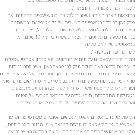
לכמה זמן נשמרת התוצאה?
התוצאות לאחר הניתוח נשמרות לכל החיים בעפעפיים תחתונים, אך
פרק זמן זה תלוי במאפיינים האישיים של כל מטופל/ת ובמשתנים
חיצוניים (כמו למשל חשיפה לשמש, שתיית אלכוהול, עישון וכו').
בניתוח עפעפיים עליונים, התוצאה נשמרת בין 6 ל 10 שנים, תלוי
במאפיניים של המטופל/ת.
למי מיועד הטיפול?
ניתוח הרמת עפעפיים עליונים או תחתונים הוא פתרון אסתטי שמטרתו
לשפר את מראה העיניים ולהעניק להן מראה רענן וצעיר יותר. בניתוח
עפעפיים עליונים מסירים עודפי עור ושומן שמכבידים על העפעף ויוצרים
מראה עייף. בניתוח עפעפיים תחתונים, מסירים או מחליקים עודפי שומן
ועור הגורמים להופעת שקיות מתחת לעיניים. הניתוחים מתבצעים
בטכניקות מתקדמות, תוך שמירה על המראה הטבעי של הפנים
והתאמת התוצאה למבנה העיניים של כל מטופל או מטופלת.
הטיפול מיועד בראש ובראשונה לאנשים הסובלים מעודפי עור ושומן
בעפעפיים. צניחת עפעפיים גורמת למראה עייף, מבוגר וחסר חיוניות,
מה שמביא אנשים רבים המעוניינים להשיב את המראה הצעיר והרענן