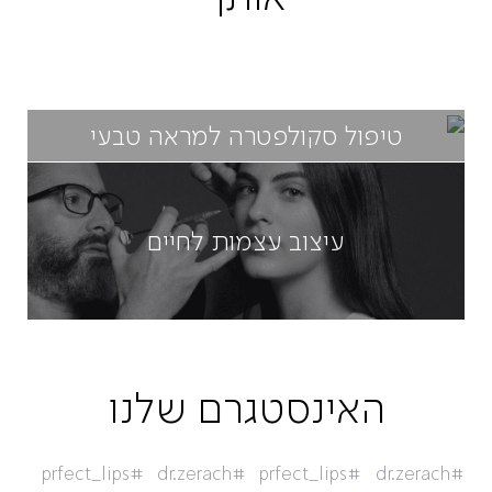
טיפול סקולפטרה למראה טבעי
עיצוב עצמות לחיים
האינסטגרם שלנו
#prfect_lips
#dr.zerach
#prfect_lips
#dr.zerach