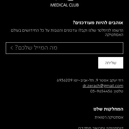
אוהבים להיות מעודכנים?
הרשמו לניוזלטר שלנו וקבלו עדכונים והטבות על כל החידושים בעולם
האסתטיקה
שליחה
רח׳ יעקב אפטר 9, תל-אביב-יפו 6936209
dr.zerach@gmail.com
טלפון:
03-9654456
המחלקות שלנו
אסתטיקה רפואית
קוסמטיקה ומכשור מתקדם