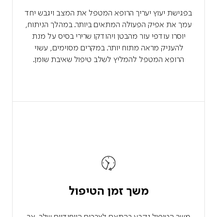
בפגישת יעוץ יעריך הרופא המטפל את המצב ויגבש יחד
עמך את אפיק הפעולה המתאים ביותר. במהלך הניתוח,
יוסרו עודפי עור מהבטן ויהודקו שרירי בסיס על מנת
להעניק מראה מתוח יותר. במקרים מסוימים, עשוי
הרופא המטפל להמליץ לשלב טיפול שאיבת שומן.
משך זמן הטיפול
משך הטיפול נקבע בהתאם לצרכים הייחודיים שלך, אך