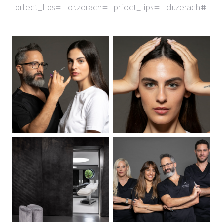
#prfect_lips
#dr.zerach
#prfect_lips
#dr.zerach