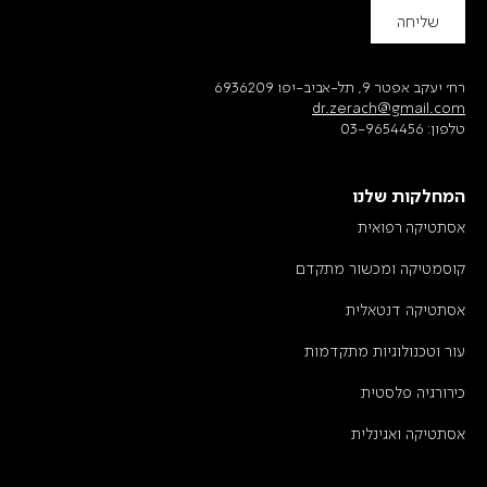
שליחה
רח׳ יעקב אפטר 9, תל-אביב-יפו 6936209
dr.zerach@gmail.com
טלפון:
03-9654456
המחלקות שלנו
אסתטיקה רפואית
קוסמטיקה ומכשור מתקדם
אסתטיקה דנטאלית
עור וטכנולוגיות מתקדמות
כירורגיה פלסטית
אסתטיקה ואגינלית