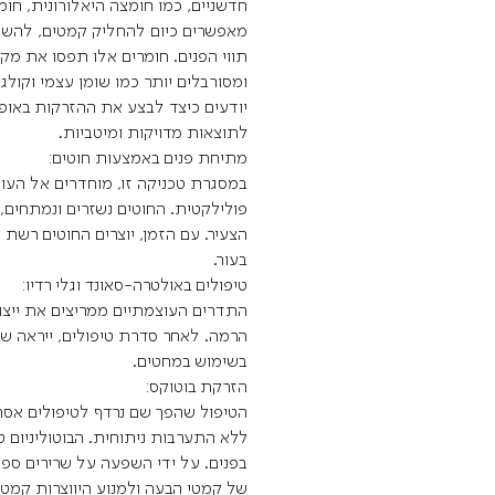
חדשניים, כמו חומצה היאלורונית, חומ
מאפשרים כיום להחליק קמטים, להש
תווי הפנים. חומרים אלו תפסו את מ
ומסורבלים יותר כמו שומן עצמי וקול
יודעים כיצד לבצע את ההזרקות באופ
לתוצאות מדויקות ומיטביות.
מתיחת פנים באמצעות חוטים:
במסגרת טכניקה זו, מוחדרים אל העור
פולילקטית. החוטים נשזרים ונמתחים,
הצעיר. עם הזמן, יוצרים החוטים רשת 
בעור.
טיפולים באולטרה-סאונד וגלי רדיו:
התדרים העוצמתיים ממריצים את ייצו
הרמה. לאחר סדרת טיפולים, ייראה שיפ
בשימוש במחטים.
הזרקת בוטוקס:
הטיפול שהפך שם נרדף לטיפולים אס
ללא התערבות ניתוחית. הבוטוליניום ט
בפנים. על ידי השפעה על שרירים ספצ
של קמטי הבעה ולמנוע היווצרות קמטי