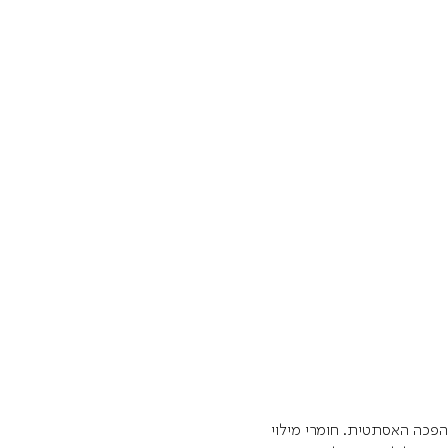
פכה האסתטית. חומרי מילוי