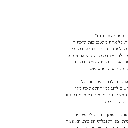
ת פנים ללא ניתוח?
יה, כל אחת מהטכניקות הזמינות
שלל יתרונות. כדי להבטיח שנוכל
וב להיוועץ במומחה לרפואה אסתטי
ת הפתרון שיענה לצרכים שלנו
נוכל להפיק מהטיפול.
שעשויות לדרוש שבועות של
ים לרוב זמן החלמה מינימלי
ילות היומיומית באופן מידי. זמני
ליומיים לכל היותר.
רכב הטומן בחובו שלל סיכונים –
לתי צפויות ובלתי הפיכות. האופציה
מקרים גוררת סיכונים בסבירות