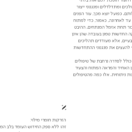
כים ומתדלדלים ומנגנוני ייצור
תם. כפועל יוצא מכך, עור הפנים
. עד לאחרונה, כאמור, כדי למתוח
בור תחת אזמל המנתחים. ההיבט
 החדשות טמון בעובדה שהן אינן
בעיים, אלא מעודדים תהליכים
וף להעצים את מנגנוני ההתחדשות
כולל לסדרה נרחבת של טיפולים
 האחיד והמראה המתוח והצעיר
ת ניתוחית. אלו כמה מהטיפולים
הזרקות חומרי מילוי:
זהו ללא ספק החידוש העומד בלב המה