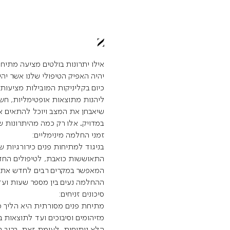
אילו יתרונות בולטים מציעה מתיח
יהיה האפיק הטיפולי שלנו אשר יה
כיום בקליניקות המובילות מציעות 
ליהנות מתוצאות אופטימליות, חש
שיאבחן את המצב ויוכל להתאים א
במדויק. אלו רק כמה מהיתרונות ש
זמני החלמה מינימליים:
בניגוד למתיחות פנים כירורגיות 
התאוששות כואבת, לטיפולים החדש
המאפשר במקרים רבים לחדש את הפע
ההחלמה נעים בין מספר שעות ועד 
סיכונים זניחים:
מתיחת פנים מסורתית היא הליך מו
מזיהומים וסיבוכים ועד לתוצאות ב
הלא ניתוחית, לעומת זאת, ברוב ה