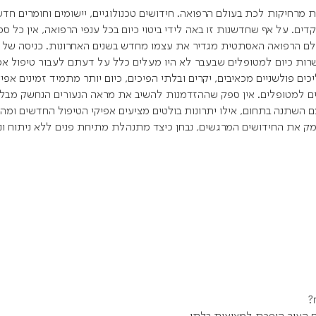
ת מרחיקות לכת בעולם הרפואה. חידושים טכנולוגיים, יישומים וחומרים ח
דים. על אף שחדשנות זו באה לידי ביטוי כיום בכל ענפי הרפואה, אין כל 
ם הרפואה האסתטית מגדיר את עצמו מחדש בשנים האחרונות. כניסה של ח
רות כיום למטופלים שבעבר לא היו מעלים כלל על דעתם לעבור טיפול אסתט
 פולשניים מכאיבים, יקרים ובלתי הפיכים, כיום יותר מתמיד זמינים אפיקי
ם למטופלים. אין ספק שההזדמנות להשיב את מראה הנעורים הנחשק מבלי
 השתנה בתחום, אילו יתרונות בולטים מציעים אפיקי הטיפול החדשים ומה
מק את החידושים המרגשים, נבחן כיצד מתנהלת מתיחת פנים ללא ניתוח ו
?
ח העור הופכת למציאות בלתי