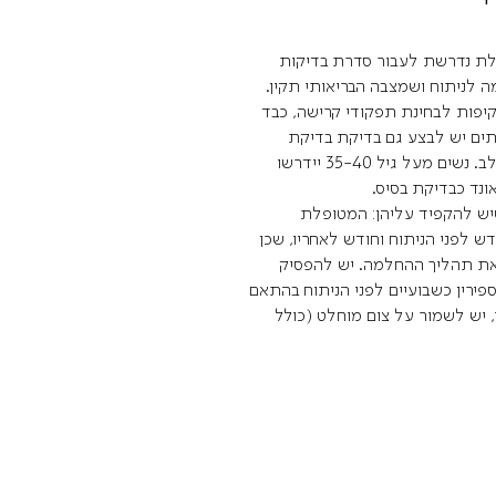
לת נדרשת לעבור סדרת בדיקות
 לניתוח ושמצבה הבריאותי תקין.
קיפות לבחינת תפקודי קרישה, כבד
יתים יש לבצע גם בדיקת בדיקת
א.ק.ג להערכה בסיסית של מצב הלב. נשים מעל גיל 35-40 יידרשו
ונד כבדיקת בסיס.
יש להקפיד עליהן:
המטופלת
לפני הניתוח וחודש לאחריו, שכן
 את תהליך ההחלמה. יש להפסיק
פירין כשבועיים לפני הניתוח בהתאם
, יש לשמור על צום מוחלט (כולל