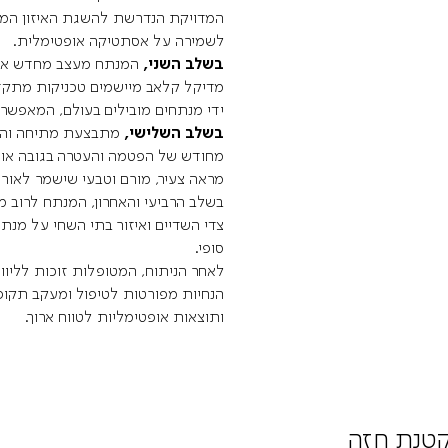
המדויקת הנדרשת להשגת האיזון המ
לשמירה על אסתטיקה אופטימלית.
בשלב השני,
המנתח מעצב מחדש את
מדיקל קלאב מיישמים טכניקות מתקד
ידי מנתחים מובילים בעולם, המאפשרו
בשלב השלישי,
מתבצעת מתיחה והר
מחודש של הפטמה והעטרה בגובה אופט
מראה צעיר, מורם וטבעי שישמר לאורך
בשלב הרביעי והאחרון, המנתח לרוב מ
צדי השדיים ואיזור בתי השחי על מנת
סופי.
לאחר הניתוח, המטופלות זוכות לליוו
הנחיות מפורטות לטיפול ומעקב תקו
ותוצאות אופטימליות לטווח ארוך.
קטנת חזה