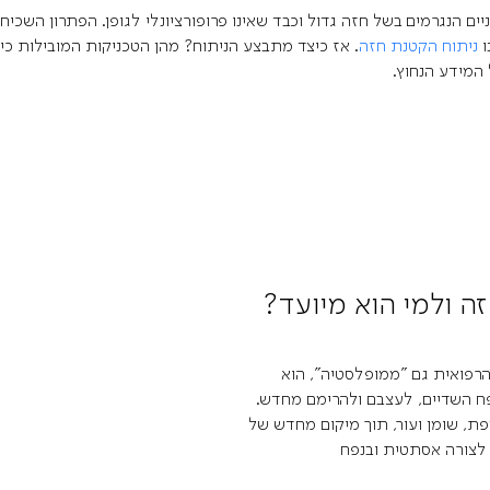
יים הנגרמים בשל חזה גדול וכבד שאינו פרופורציונלי לגופן.
הפתרון השכיח
ו
ו
ניתוח הקטנת חזה
. אז כיצד מתבצע הניתוח? מהן הטכניקות המובילות כי
המידע הנחוץ.
ה ולמי הוא מיועד?
רפואית גם "ממופלסטיה", הוא
פח השדיים, לעצבם ולהרימם מחדש.
ת, שומן ועור, תוך מיקום מחדש של
לצורה אסתטית ובנפח