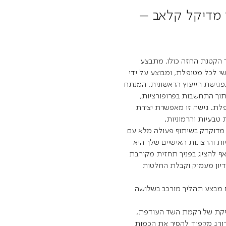
 מדיקל קלאב –
 הקטנת החזה כולו, מתבצע
י לכל מטופלת, ומבוצע על ידי
פגישת הייעוץ הראשונית, המנתח
וך התחשבות בפרופורציות,
פלת. גישה זו מאפשרת יצירת
טבעיות והרמוניות.
 מדוקדק בשיתוף פעולה מלא עם
ת והרצונות האישיים שלך היא
 להציג בפניך תחזית מקורבת
יון מעמיק וקבלת החלטות
ח מבצע תהליך מורכב בשלושה
קת של רקמת השד העודפת,
ורג מקפיד להסיר את הכמות