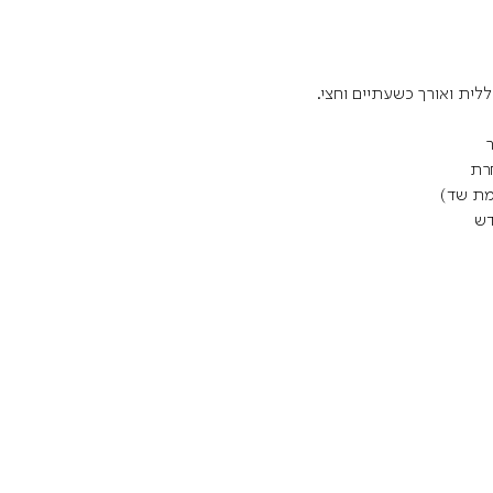
ית ואורך כשעתיים וחצי.
ר
רת
מת שד)
דש