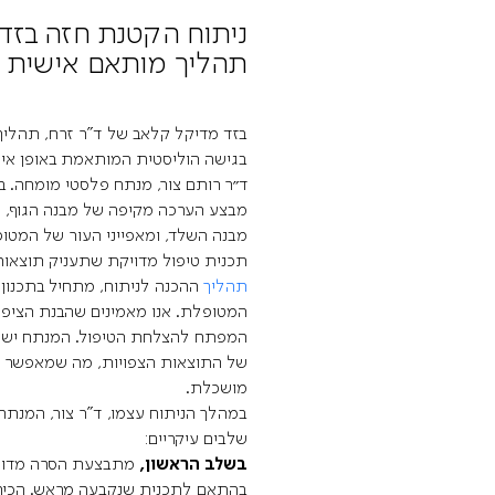
ניתוח הקטנת חזה בזד
תהליך מותאם אישית
בזד מדיקל קלאב של ד"ר זרח, תהליך
בגישה הוליסטית המותאמת באופן איש
ד״ר רותם צור, מנתח פלסטי מומחה. ב
מבצע הערכה מקיפה של מבנה הגוף, ת
מבנה השלד, ומאפייני העור של המטו
תכנית טיפול מדויקת שתעניק תוצאות 
תהליך
ההכנה לניתוח, מתחיל בתכנון
המטופלת. אנו מאמינים שהבנת הציפיו
המפתח להצלחת הטיפול. המנתח ישאף
של התוצאות הצפויות, מה שמאפשר ד
מושכלת.
במהלך הניתוח עצמו, ד"ר צור, המנת
שלבים עיקריים:
בשלב הראשון,
מתבצעת הסרה מדוי
בהתאם לתכנית שנקבעה מראש. הכיר