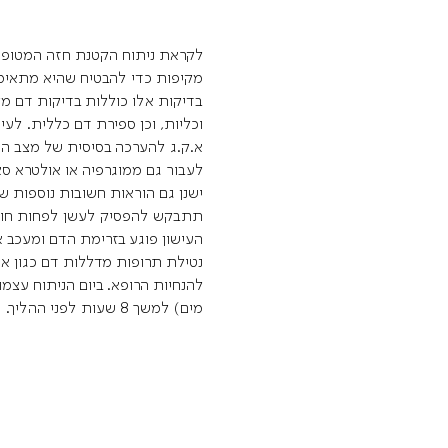
לקראת ניתוח הקטנת חזה המטופ
מקיפות כדי להבטיח שהיא מתאימה
בדיקות אלו כוללות בדיקות דם מ
וכליות, וכן ספירת דם כללית. לע
לעבור גם ממוגרפיה או אולטרא סא
ישנן גם הוראות חשובות נוספות ש
תתבקש להפסיק לעשן לפחות חודש 
העישון פוגע בזרימת הדם ומעכב
נטילת תרופות מדללות דם כגון אס
להנחיות הרופא. ביום הניתוח עצמו
מים) למשך 8 שעות לפני ההליך.